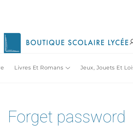
1515 Van Horne, Outremont (514) 272-3333
Boutique Scolaire Lycee
re
Livres Et Romans
Jeux, Jouets Et Loi
Forget password