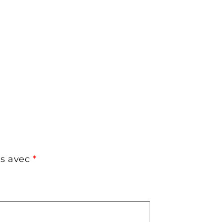
és avec
*