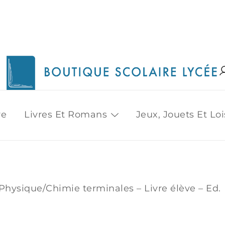
1515 Van Horne, Outremont (514) 272-3333
Boutique Scolaire Lycee
re
Livres Et Romans
Jeux, Jouets Et Loi
Physique/Chimie terminales – Livre élève – Ed.