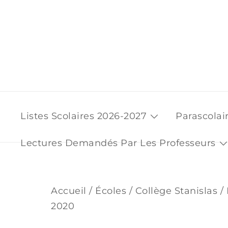
Skip
to
content
Listes Scolaires 2026-2027
Parascolai
Lectures Demandés Par Les Professeurs
Accueil
/
Écoles
/
Collège Stanislas
/ 
2020