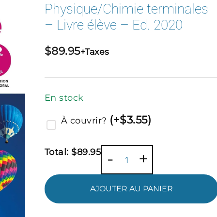
Physique/Chimie terminales
– Livre élève – Ed. 2020
$
89.95
+Taxes
En stock
(
+$
3.55
)
À couvrir?
Total:
$
89.95
quantité
-
+
de
Physique/Chimie
AJOUTER AU PANIER
terminales
-