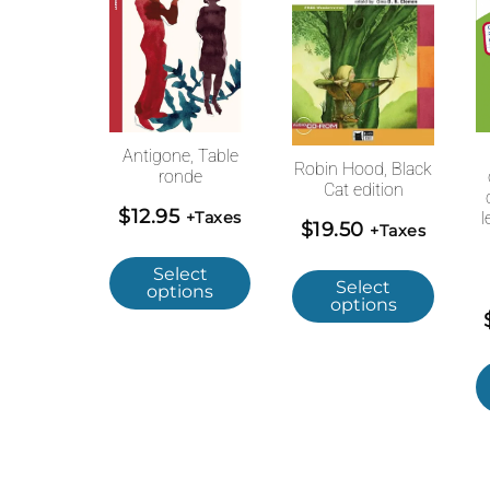
Antigone, Table
Robin Hood, Black
ronde
Cat edition
$
12.95
+Taxes
l
$
19.50
+Taxes
Select
Select
options
options