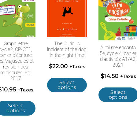
Graphilettre
The Curious
A mi me encanta
cycle2, CP-CE1,
incident of the dog
5e, cycle 4, cahier
cahier d’écriture:
in the night-time
d’activités A1/A2,
es Majuscules et
2021
$
22.00
révision des
+Taxes
miniscules, Ed.
$
14.50
+Taxes
2017
Select
options
$
10.95
+Taxes
Select
options
Select
options