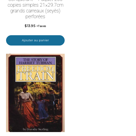
copies simples 21×29.7cm
grands carreaux (seyès)
perforées
$
13.95
+Taxes
Ajouter au panier