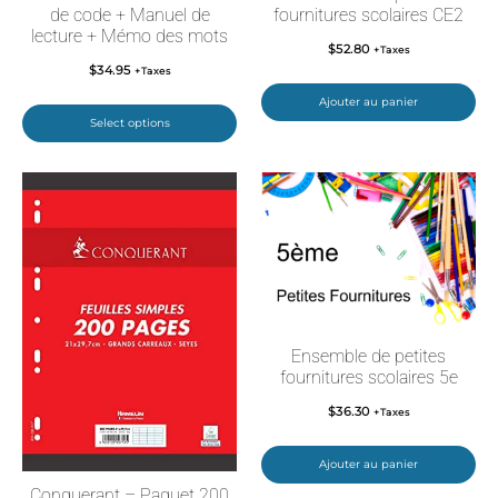
de code + Manuel de
fournitures scolaires CE2
lecture + Mémo des mots
$
52.80
+Taxes
$
34.95
+Taxes
Ajouter au panier
Select options
Ensemble de petites
fournitures scolaires 5e
$
36.30
+Taxes
Ajouter au panier
Conquerant – Paquet 200