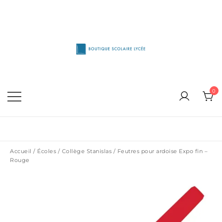
Skip
to
content
1515 Van Horne, Outremont (514) 272-3333
Boutique Scolaire Lycee
0
Accueil
/
Écoles
/
Collège Stanislas
/ Feutres pour ardoise Expo fin –
Rouge