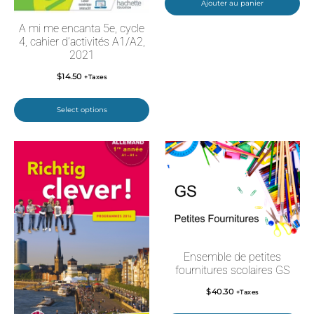
Ajouter au panier
A mi me encanta 5e, cycle
4, cahier d’activités A1/A2,
2021
$
14.50
+Taxes
Select options
Ensemble de petites
fournitures scolaires GS
$
40.30
+Taxes