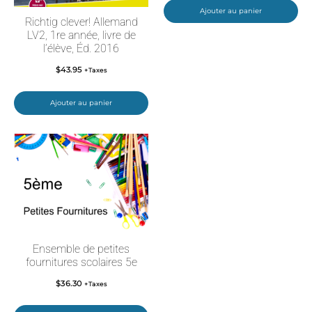
Ajouter au panier
Richtig clever! Allemand
LV2, 1re année, livre de
l’élève, Éd. 2016
$
43.95
+Taxes
Ajouter au panier
Ensemble de petites
fournitures scolaires 5e
$
36.30
+Taxes