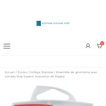
Skip
to
content
1515 Van Horne, Outremont (514) 272-3333
Boutique Scolaire Lycee
0
Accueil
/
Écoles
/
Collège Stanislas
/ Ensemble de géometrie avec
compas Stop System Innovation de Maped