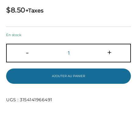
$
8.50
+Taxes
En stock
quantité
-
+
de
Ensemble
de
géometrie
avec
AJOUTER AU PANIER
compas
Stop
System
Innovation
UGS :
3154141966491
de
Maped