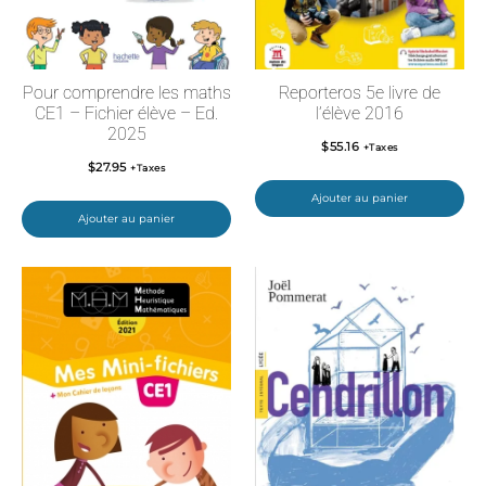
Pour comprendre les maths
Reporteros 5e livre de
CE1 – Fichier élève – Ed.
l’élève 2016
2025
$
55.16
+Taxes
$
27.95
+Taxes
Ajouter au panier
Ajouter au panier