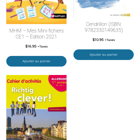
Cendrillon (ISBN:
9782330149635)
MHM – Mes Mini-fichiers
CE1 – Édition 2021
$
10.95
+Taxes
$
16.95
+Taxes
Ajouter au panier
Ajouter au panier