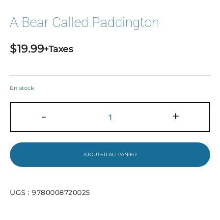
A Bear Called Paddington
$
19.99
+Taxes
En stock
quantité
-
+
de
A
Bear
Called
Paddington
AJOUTER AU PANIER
UGS :
9780008720025