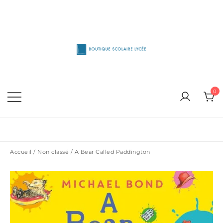
Skip
to
content
1515 Van Horne, Outremont (514) 272-3333
Boutique Scolaire Lycee
0
Accueil
/
Non classé
/ A Bear Called Paddington