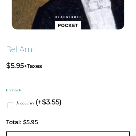
Bel Ami
$
5.95
+Taxes
En stock
(
+$
3.55
)
À couvrir?
Total:
$
5.95
quantité