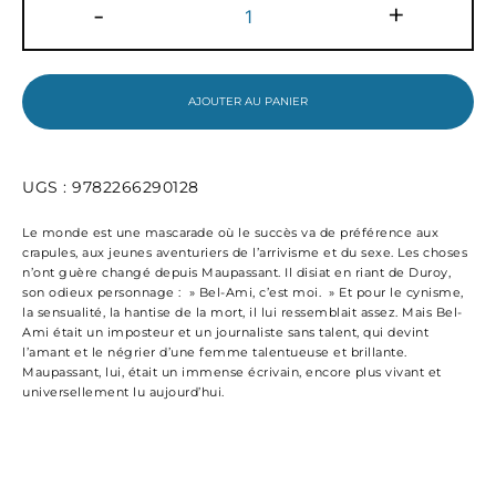
-
+
de
Bel
Ami
AJOUTER AU PANIER
UGS :
9782266290128
Le monde est une mascarade où le succès va de préférence aux
crapules, aux jeunes aventuriers de l’arrivisme et du sexe. Les choses
n’ont guère changé depuis Maupassant. Il disiat en riant de Duroy,
son odieux personnage : » Bel-Ami, c’est moi. » Et pour le cynisme,
la sensualité, la hantise de la mort, il lui ressemblait assez. Mais Bel-
Ami était un imposteur et un journaliste sans talent, qui devint
l’amant et le négrier d’une femme talentueuse et brillante.
Maupassant, lui, était un immense écrivain, encore plus vivant et
universellement lu aujourd’hui.