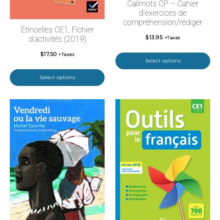
Calimots CP – Cahier
d’exercices de
compréhension/rédiger
Étincelles CE1, Fichier
$
13.95
d’activités (2019)
+Taxes
$
17.50
+Taxes
Select options
Select options