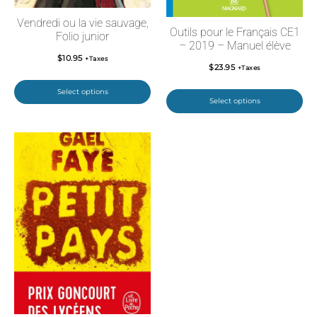
Vendredi ou la vie sauvage,
Outils pour le Français CE1
Folio junior
– 2019 – Manuel élève
$
10.95
+Taxes
$
23.95
+Taxes
Select options
Select options