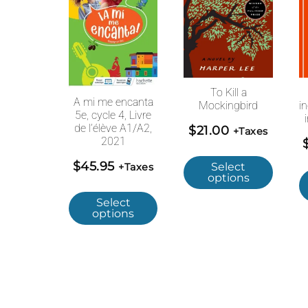
To Kill a
A mi me encanta
Mockingbird
i
5e, cycle 4, Livre
de l’élève A1/A2,
$
21.00
+Taxes
2021
$
45.95
Select
+Taxes
options
Select
options