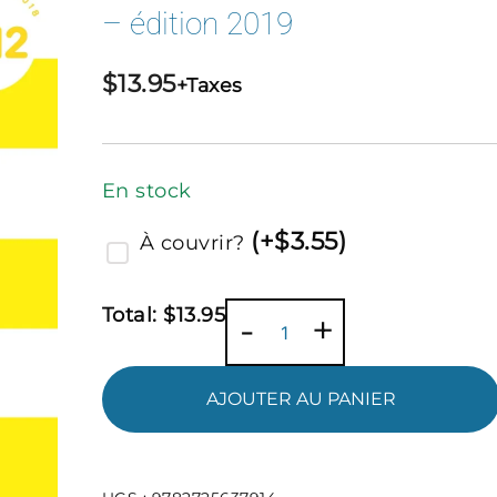
– édition 2019
$
13.95
+Taxes
En stock
(
+$
3.55
)
À couvrir?
Total:
$
13.95
quantité
-
+
de
Cahier
AJOUTER AU PANIER
d'activités
CM2
CLÉO