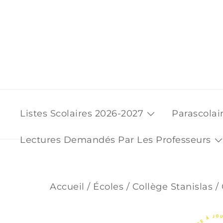
Skip
to
content
Listes Scolaires 2026-2027
Parascolai
Lectures Demandés Par Les Professeurs
Accueil
/
Écoles
/
Collège Stanislas
/ 