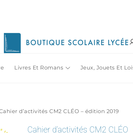
1515 Van Horne, Outremont (514) 272-3333
Boutique Scolaire Lycee
re
Livres Et Romans
Jeux, Jouets Et Loi
Cahier d’activités CM2 CLÉO – édition 2019
Cahier d’activités CM2 CLÉO