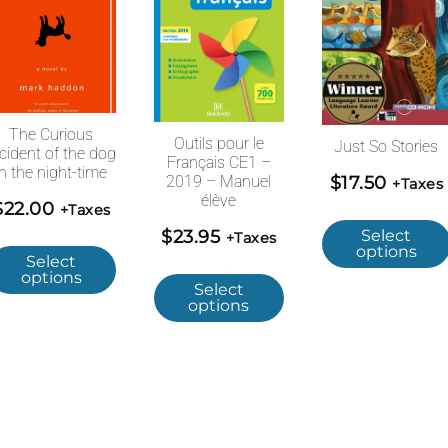
The Curious
Outils pour le
Just So Stories
ncident of the dog
Français CE1 –
in the night-time
2019 – Manuel
$
17.50
+Taxes
élève
$
22.00
+Taxes
$
23.95
Select
+Taxes
options
Select
options
Select
options