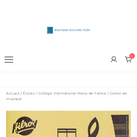
Skip
to
content
1515 Van Horne, Outremont (514) 272-3333
Boutique Scolaire Lycee
0
Accueil
/
Écoles
/
Collège international Marie de France
/ Cahier de
musique