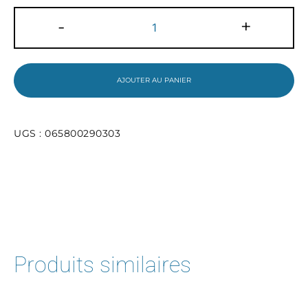
quantité
-
+
de
Cahier
de
musique
AJOUTER AU PANIER
UGS :
065800290303
Produits similaires