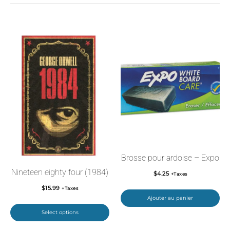
Brosse pour ardoise – Expo
Nineteen eighty four (1984)
$
4.25
+Taxes
$
15.99
+Taxes
Ajouter au panier
Select options