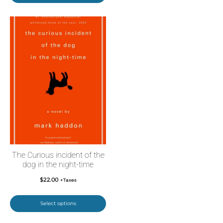
The Curious incident of the
dog in the night-time
$
22.00
+Taxes
Select options