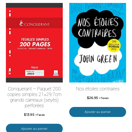
Conquerant – Paquet 200
Nos étoiles contraires
copies simples 21×29.7cm
$
26.95
+Taxes
grands carreaux (seyès)
perforées
Ajouter au panier
$
13.95
+Taxes
Ajouter au panier