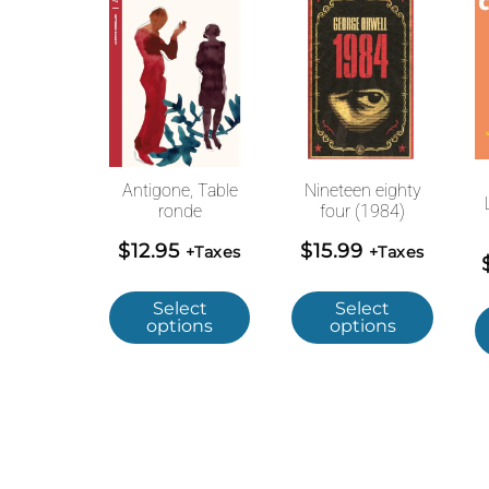
Antigone, Table
Nineteen eighty
ronde
four (1984)
$
12.95
$
15.99
+Taxes
+Taxes
Select
Select
options
options