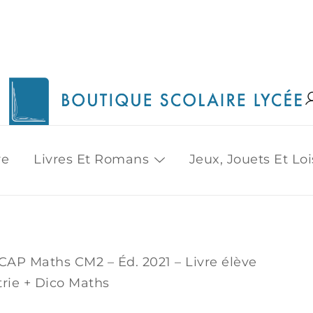
1515 Van Horne, Outremont (514) 272-3333
Boutique Scolaire Lycee
re
Livres Et Romans
Jeux, Jouets Et Loi
CAP Maths CM2 – Éd. 2021 – Livre élève
rie + Dico Maths