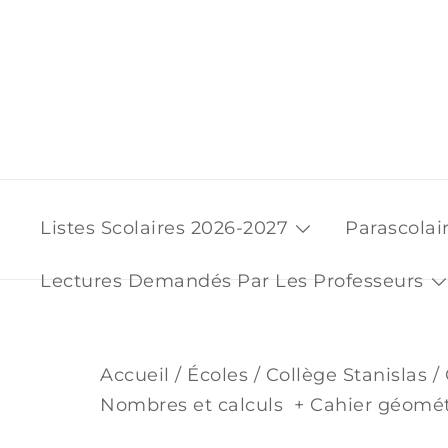
Skip
to
content
Listes Scolaires 2026-2027
Parascolai
Lectures Demandés Par Les Professeurs
Accueil
/
Écoles
/
Collège Stanislas
/ 
Nombres et calculs + Cahier géomét