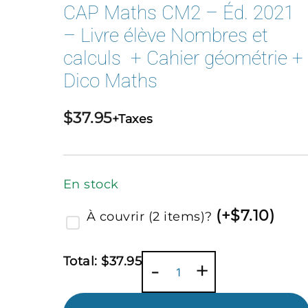
CAP Maths CM2 – Éd. 2021
– Livre élève Nombres et
calculs + Cahier géométrie +
Dico Maths
$
37.95
+Taxes
En stock
(
+$
7.10
)
À couvrir (2 items)?
Total:
$
37.95
quantité
-
+
de
CAP