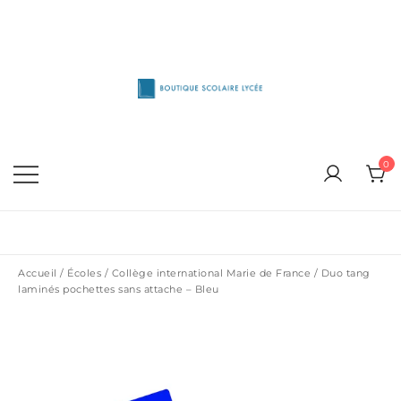
Skip
to
content
1515 Van Horne, Outremont (514) 272-3333
Boutique Scolaire Lycee
0
Accueil
/
Écoles
/
Collège international Marie de France
/ Duo tang
laminés pochettes sans attache – Bleu