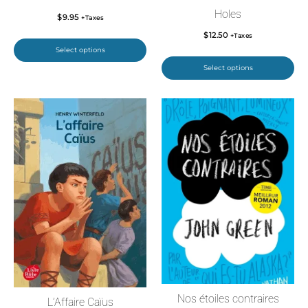
Holes
$
9.95
+Taxes
$
12.50
+Taxes
Select options
Select options
Nos étoiles contraires
L’Affaire Caïus