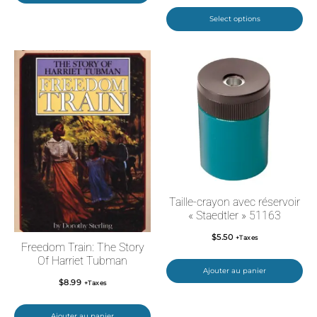
Select options
Taille-crayon avec réservoir
« Staedtler » 51163
$
5.50
+Taxes
Freedom Train: The Story
Of Harriet Tubman
Ajouter au panier
$
8.99
+Taxes
Ajouter au panier