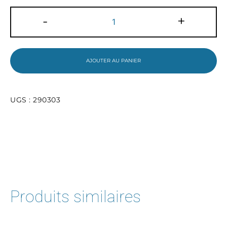
quantité
-
+
de
Ensemble
de
petites
fournitures
AJOUTER AU PANIER
scolaires
1re
UGS :
290303
Produits similaires