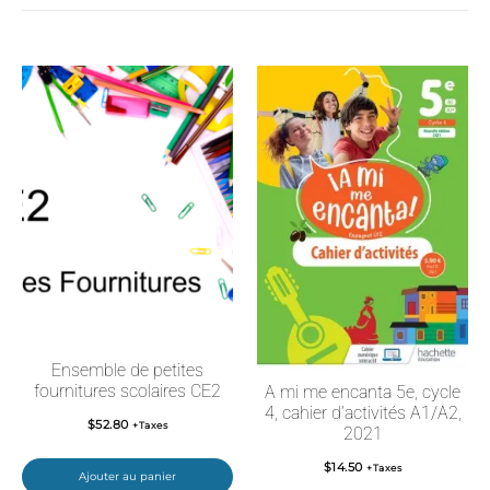
Ensemble de petites
fournitures scolaires CE2
A mi me encanta 5e, cycle
4, cahier d’activités A1/A2,
$
52.80
+Taxes
2021
$
14.50
+Taxes
Ajouter au panier