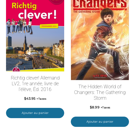
Richtig clever! Allemand
LV2, 1re année, livre de
The Hidden World of
l’élève, Éd. 2016
Changers: The Gathering
Storm
$
43.95
+Taxes
$
8.99
+Taxes
Ajouter au panier
Ajouter au panier