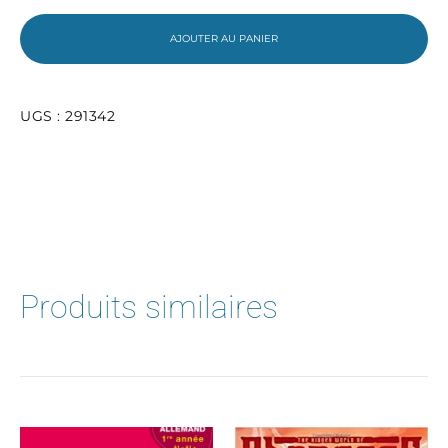
petites
fournitures
AJOUTER AU PANIER
scolaires
2de
UGS :
291342
Produits similaires