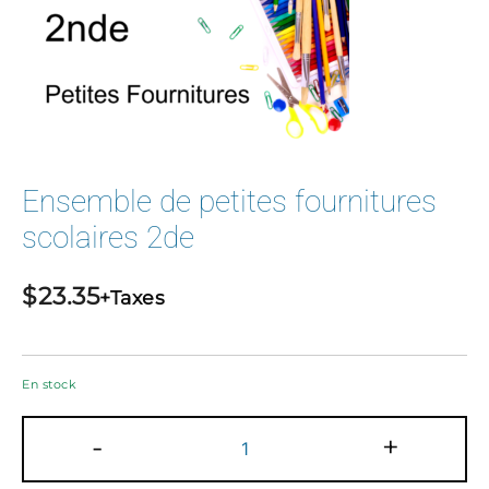
Ensemble de petites fournitures
scolaires 2de
$
23.35
+Taxes
En stock
quantité
-
+
de
Ensemble
de