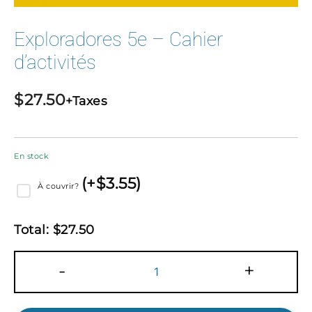
Exploradores 5e – Cahier
d’activités
$
27.50
+Taxes
En stock
(
+$
3.55
)
À couvrir?
Total:
$
27.50
quantité
-
+
de
Exploradores
5e
–