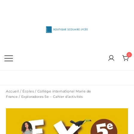
Skip
to
content
1515 Van Horne, Outremont (514) 272-3333
Boutique Scolaire Lycee
0
Accueil
/
Écoles
/
Collège international Marie de
France
/ Exploradores 5e – Cahier d’activités