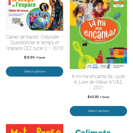
Cahier de traces -Odyssée –
Questionner le temps et
l’espace CE2 cycle 2 – 2018
$
12.95
+Taxes
Select options
A mi me encanta 5e, cycle
4, Livre de l’élève A1/A2,
2021
$
45.95
+Taxes
Select options