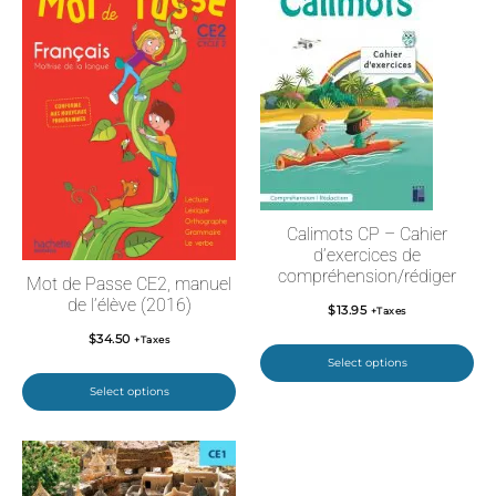
Calimots CP – Cahier
d’exercices de
compréhension/rédiger
Mot de Passe CE2, manuel
de l’élève (2016)
$
13.95
+Taxes
$
34.50
+Taxes
Select options
Select options