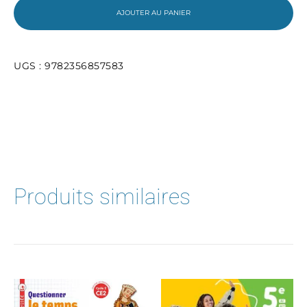
Cahier
AJOUTER AU PANIER
d’activités
UGS :
9782356857583
Produits similaires