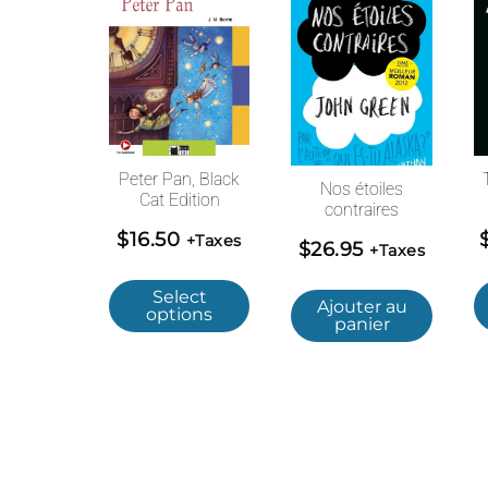
Peter Pan, Black
Nos étoiles
Cat Edition
contraires
$
16.50
+Taxes
$
26.95
+Taxes
Select
Ajouter au
options
panier