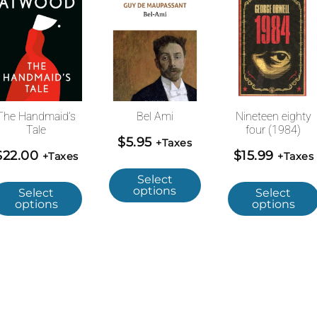
The Handmaid’s
Bel Ami
Nineteen eighty
Tale
four (1984)
$
5.95
+Taxes
$
22.00
$
15.99
+Taxes
+Taxes
Select
options
Select
Select
options
options