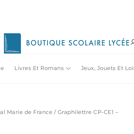
1515 Van Horne, Outremont (514) 272-3333
Boutique Scolaire Lycee
re
Livres Et Romans
Jeux, Jouets Et Loi
nal Marie de France
/ Graphilettre CP-CE1 –