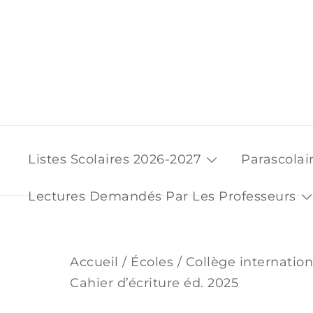
Skip
to
content
Listes Scolaires 2026-2027
Parascolai
Lectures Demandés Par Les Professeurs
Accueil
/
Écoles
/
Collège internatio
Cahier d’écriture éd. 2025