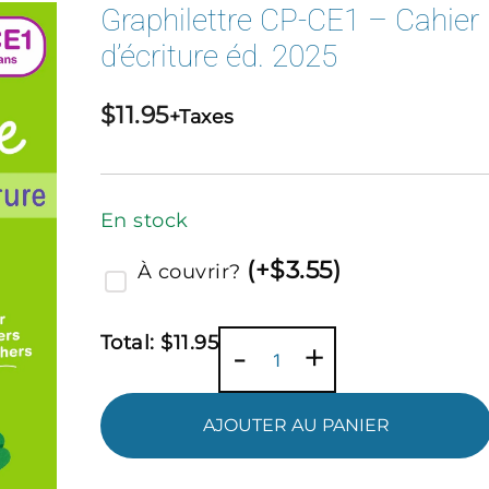
Graphilettre CP-CE1 – Cahier
d’écriture éd. 2025
$
11.95
+Taxes
En stock
(
+$
3.55
)
À couvrir?
Total:
$
11.95
quantité
-
+
de
Graphilettre
AJOUTER AU PANIER
CP-
CE1