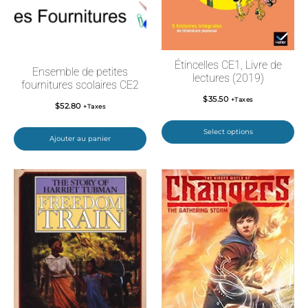
Étincelles CE1, Livre de
Ensemble de petites
lectures (2019)
fournitures scolaires CE2
$
35.50
+Taxes
$
52.80
+Taxes
Select options
Ajouter au panier