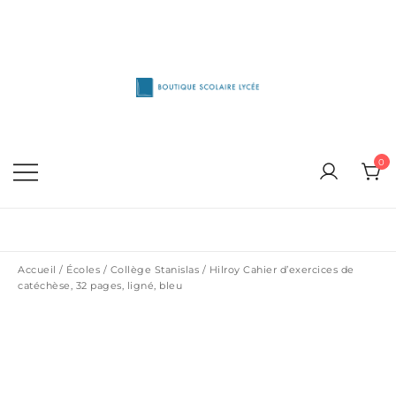
Skip
to
content
1515 Van Horne, Outremont (514) 272-3333
Boutique Scolaire Lycee
0
Accueil
/
Écoles
/
Collège Stanislas
/ Hilroy Cahier d’exercices de
catéchèse, 32 pages, ligné, bleu