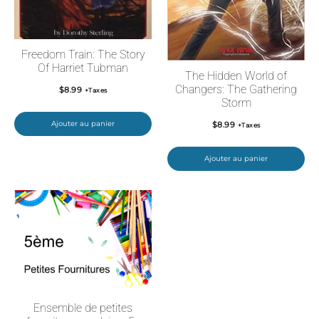
Freedom Train: The Story
Of Harriet Tubman
The Hidden World of
Changers: The Gathering
$
8.99
+Taxes
Storm
Ajouter au panier
$
8.99
+Taxes
Ajouter au panier
Ensemble de petites