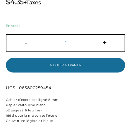
$
4.35
+Taxes
En stock
quantité
-
+
de
Hilroy
Cahier
d'exercices
de
AJOUTER AU PANIER
catéchèse,
32
pages,
ligné,
UGS :
065800259454
bleu
Cahier d’exercices ligné 8 mm
Papier cartouche blanc
32 pages (16 feuilles)
Idéal pour la maison et l’école
Couverture légère et bleue