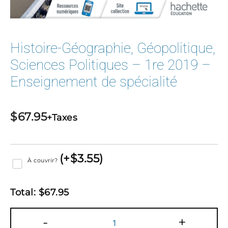
Histoire-Géographie, Géopolitique,
Sciences Politiques – 1re 2019 –
Enseignement de spécialité
$
67.95
+Taxes
(
+$
3.55
)
À couvrir?
Total:
$
67.95
quantité
-
+
de