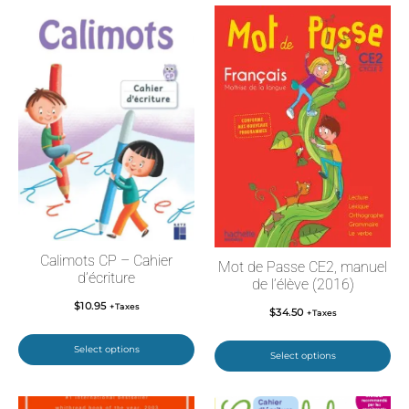
Calimots CP – Cahier
Mot de Passe CE2, manuel
d’écriture
de l’élève (2016)
$
10.95
+Taxes
$
34.50
+Taxes
Select options
Select options