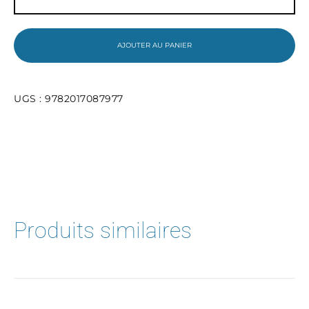
Histoire-
Géographie,
Géopolitique,
Sciences
AJOUTER AU PANIER
Politiques
-
1re
2019
UGS :
9782017087977
-
Enseignement
de
spécialité
Produits similaires