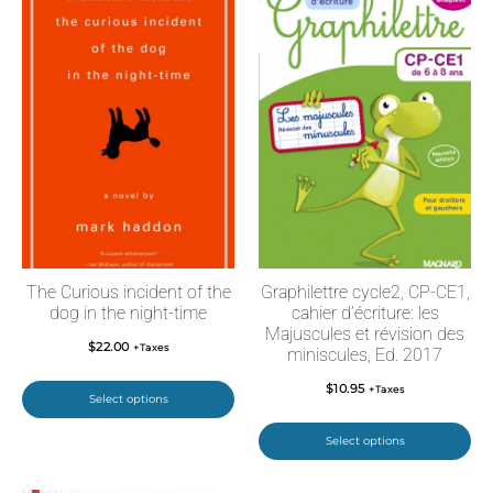
The Curious incident of the
Graphilettre cycle2, CP-CE1,
dog in the night-time
cahier d’écriture: les
Majuscules et révision des
$
22.00
+Taxes
miniscules, Ed. 2017
$
10.95
+Taxes
Select options
Select options