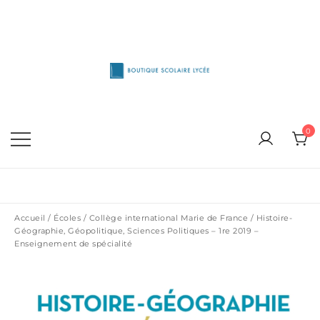
Skip
to
content
1515 Van Horne, Outremont (514) 272-3333
Boutique Scolaire Lycee
0
Accueil
/
Écoles
/
Collège international Marie de France
/ Histoire-
Géographie, Géopolitique, Sciences Politiques – 1re 2019 –
Enseignement de spécialité