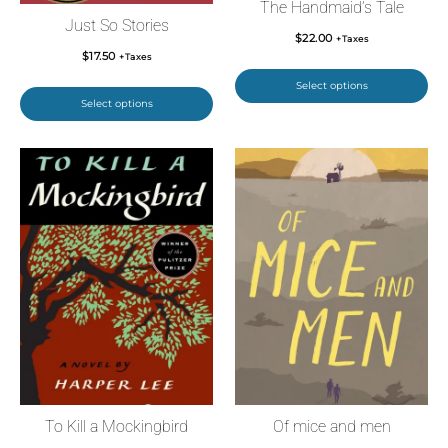
The Handmaid’s Tale
Just So Stories
$
22.00
+Taxes
$
17.50
+Taxes
Select options
Select options
To Kill a Mockingbird
Of mice and men