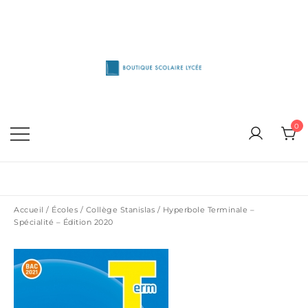
Skip
to
content
1515 Van Horne, Outremont (514) 272-3333
Boutique Scolaire Lycee
0
Accueil
/
Écoles
/
Collège Stanislas
/ Hyperbole Terminale –
Spécialité – Édition 2020