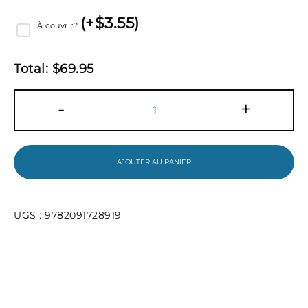
(
+$
3.55
)
À couvrir?
Total:
$
69.95
quantité
-
+
de
Hyperbole
Terminale
-
Spécialité -
AJOUTER AU PANIER
Édition
2020
UGS :
9782091728919