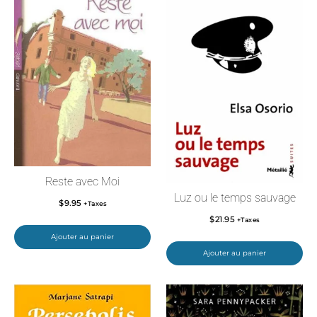
Reste avec Moi
Luz ou le temps sauvage
$
9.95
+Taxes
$
21.95
+Taxes
Ajouter au panier
Ajouter au panier