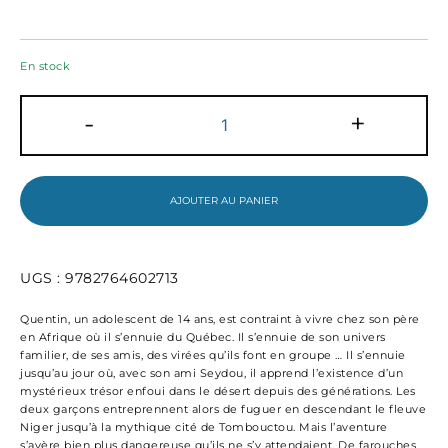
En stock
quantité
-
+
de
La
Caravane
des
102
AJOUTER AU PANIER
lunes
UGS :
9782764602713
Quentin, un adolescent de 14 ans, est contraint à vivre chez son père
en Afrique où il s’ennuie du Québec. Il s’ennuie de son univers
familier, de ses amis, des virées qu’ils font en groupe … Il s’ennuie
jusqu’au jour où, avec son ami Seydou, il apprend l’existence d’un
mystérieux trésor enfoui dans le désert depuis des générations. Les
deux garçons entreprennent alors de fuguer en descendant le fleuve
Niger jusqu’à la mythique cité de Tombouctou. Mais l’aventure
s’avère bien plus dangereuse qu’ils ne s’y attendaient. De farouches