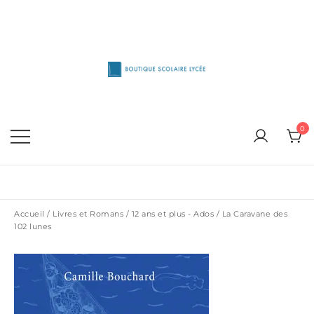
Skip
to
content
1515 Van Horne, Outremont (514) 272-3333
Boutique Scolaire Lycee
0
Accueil
/
Livres et Romans
/
12 ans et plus - Ados
/ La Caravane des
102 lunes