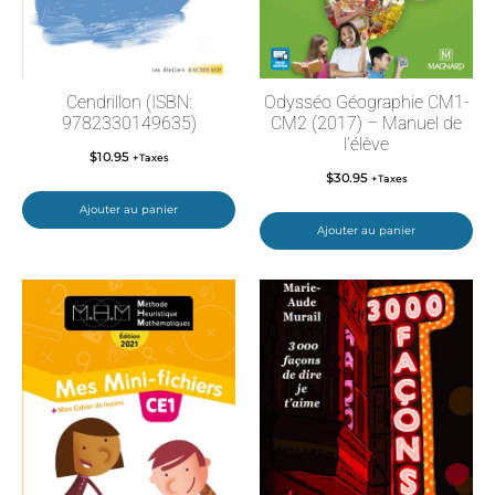
Cendrillon (ISBN:
Odysséo Géographie CM1-
9782330149635)
CM2 (2017) – Manuel de
l’élève
$
10.95
+Taxes
$
30.95
+Taxes
Ajouter au panier
Ajouter au panier