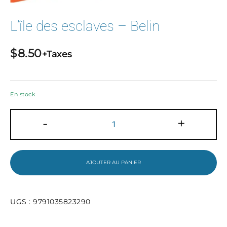
L’île des esclaves – Belin
$
8.50
+Taxes
En stock
quantité
-
+
de
L'île
des
esclaves
-
AJOUTER AU PANIER
Belin
UGS :
9791035823290