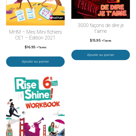
3000 façons de dire je
t’aime
MHM – Mes Mini-fichiers
CE1 – Édition 2021
$
15.95
+Taxes
$
16.95
+Taxes
Ajouter au panier
Ajouter au panier