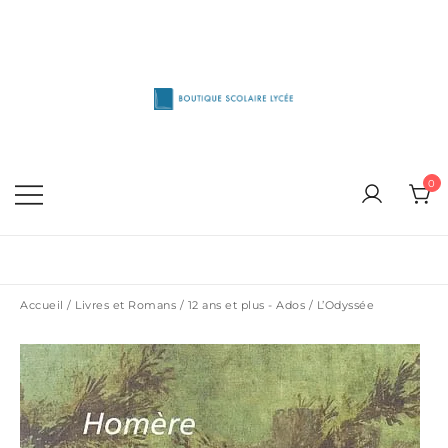
Skip
to
content
1515 Van Horne, Outremont (514) 272-3333
Boutique Scolaire Lycee
0
Accueil
/
Livres et Romans
/
12 ans et plus - Ados
/ L’Odyssée