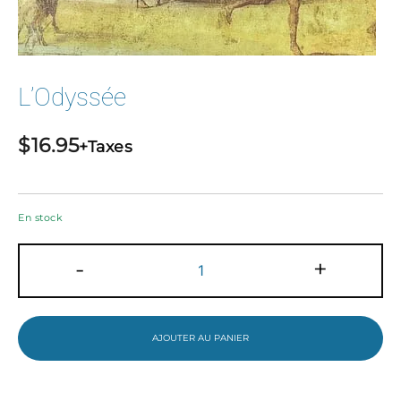
L’Odyssée
$
16.95
+Taxes
En stock
quantité
-
+
de
L'Odyssée
AJOUTER AU PANIER