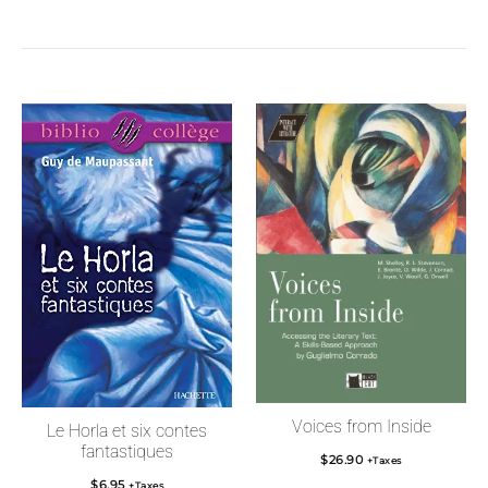
Voices from Inside
Le Horla et six contes
fantastiques
$
26.90
+Taxes
$
6.95
+Taxes