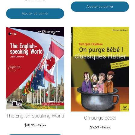
Ajouter au panier
Ajouter au panier
The English-speaking World
On purge bébé!
$
18.95
+Taxes
$
7.50
+Taxes