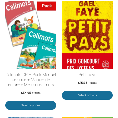
Calimots CP – Pack Manuel
Petit pays
de code + Manuel de
$
15.95
+Taxes
lecture + Mémo des mots
$
34.95
+Taxes
Select options
Select options