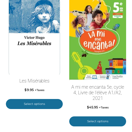
Les Misérables
A mi me encanta 5e, cycle
$
9.95
+Taxes
4, Livre de l’élève A1/A2,
2021
Select options
$
45.95
+Taxes
Select options