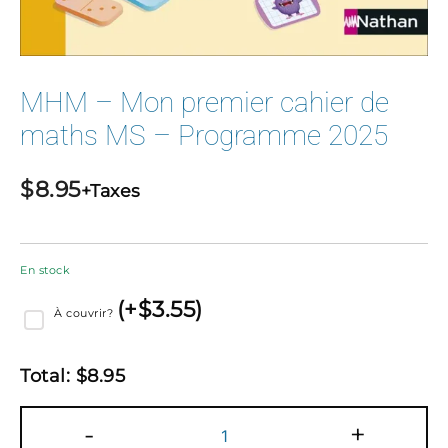
MHM – Mon premier cahier de
maths MS – Programme 2025
$
8.95
+Taxes
En stock
(
+$
3.55
)
À couvrir?
Total:
$
8.95
quantité
-
+
de