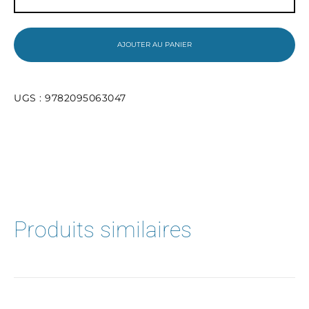
MHM
-
Mon
premier
AJOUTER AU PANIER
cahier
de
maths
MS
UGS :
9782095063047
-
Programme
2025
Produits similaires