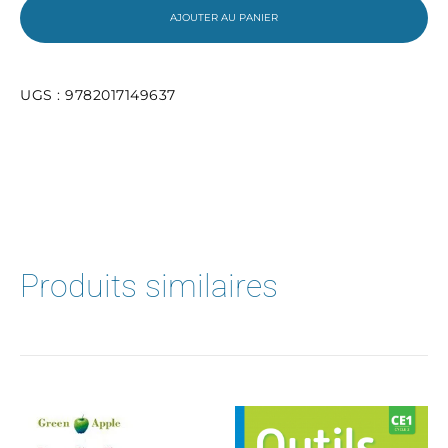
-
AJOUTER AU PANIER
Livre
élève
-
Ed.
UGS :
9782017149637
2025
Produits similaires