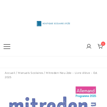
Skip
to
content
1515 Van Horne, Outremont (514) 272-3333
Boutique Scolaire Lycee
0
Accueil
/
Manuels Scolaires
/ Mitreden Neu 2de – Livre élève – Ed.
2025