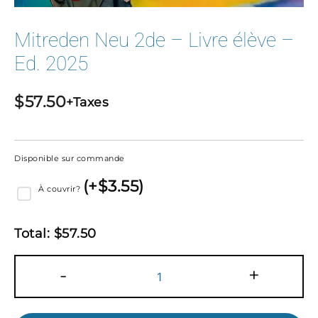
Mitreden Neu 2de – Livre élève –
Ed. 2025
$
57.50
+Taxes
Disponible sur commande
(
+$
3.55
)
À couvrir?
Total:
$
57.50
quantité
-
+
de
Mitreden
Neu
2de