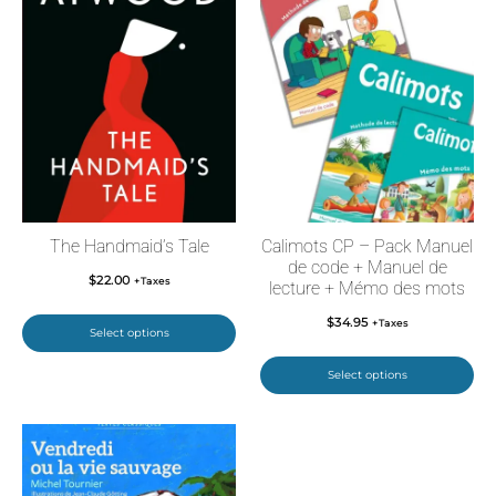
The Handmaid’s Tale
Calimots CP – Pack Manuel
de code + Manuel de
$
22.00
+Taxes
lecture + Mémo des mots
$
34.95
+Taxes
Select options
Select options