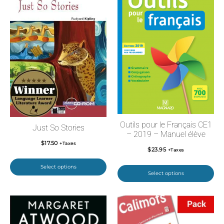
Outils pour le Français CE1
Just So Stories
– 2019 – Manuel élève
$
17.50
+Taxes
$
23.95
+Taxes
Select options
Select options