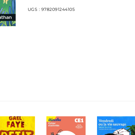
Français
UGS :
9782091244105
CM1
-
Manuel