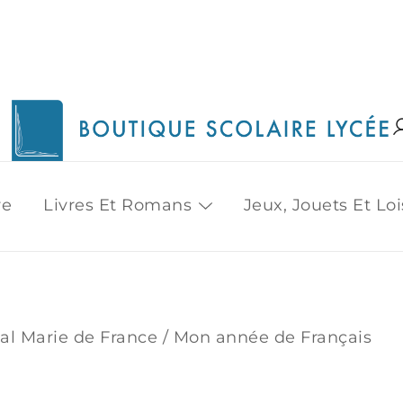
1515 Van Horne, Outremont (514) 272-3333
Boutique Scolaire Lycee
re
Livres Et Romans
Jeux, Jouets Et Loi
nal Marie de France
/ Mon année de Français