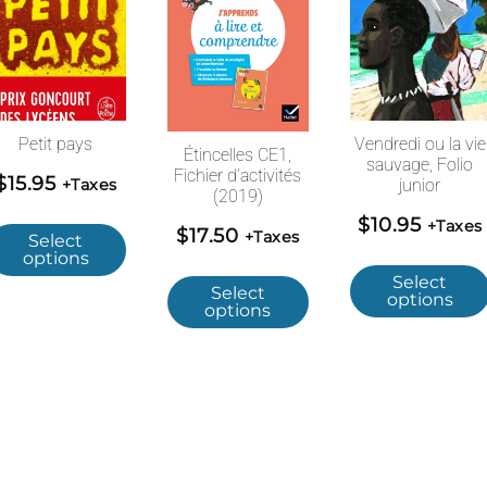
Petit pays
Vendredi ou la vie
Étincelles CE1,
sauvage, Folio
Fichier d’activités
$
15.95
+Taxes
junior
(2019)
$
10.95
+Taxes
$
17.50
+Taxes
Select
options
Select
Select
options
options