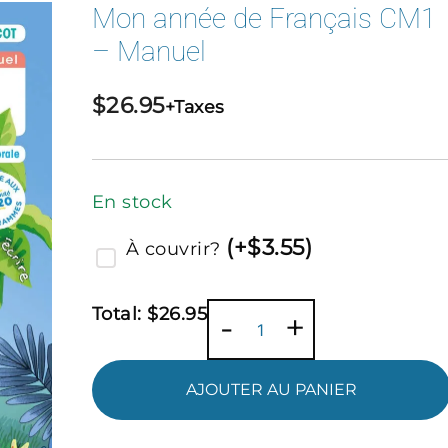
Mon année de Français CM1
– Manuel
$
26.95
+Taxes
En stock
(
+$
3.55
)
À couvrir?
Total:
$
26.95
quantité
-
+
de
Mon
AJOUTER AU PANIER
année
de