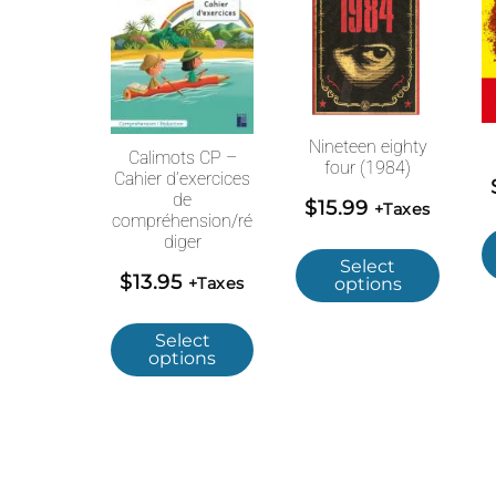
Nineteen eighty
Calimots CP –
four (1984)
Cahier d’exercices
de
$
15.99
+Taxes
compréhension/ré
diger
Select
$
13.95
+Taxes
options
Select
options