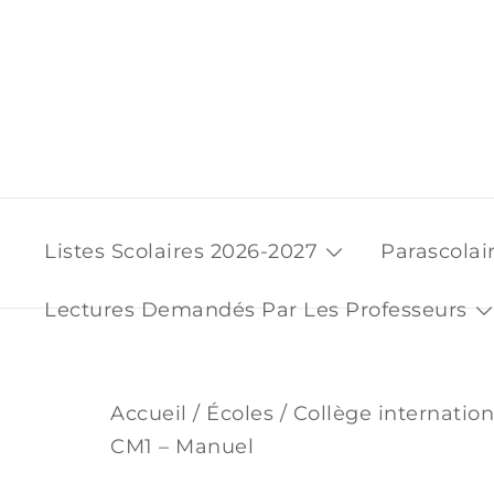
Skip
to
content
Listes Scolaires 2026-2027
Parascolai
Lectures Demandés Par Les Professeurs
Accueil
/
Écoles
/
Collège internatio
CM1 – Manuel