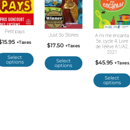
Petit pays
Just So Stories
A mi me encanta
5e, cycle 4, Livre
$
15.95
+Taxes
$
17.50
+Taxes
de l’élève A1/A2,
2021
Select
Select
options
$
45.95
+Taxes
options
Select
options