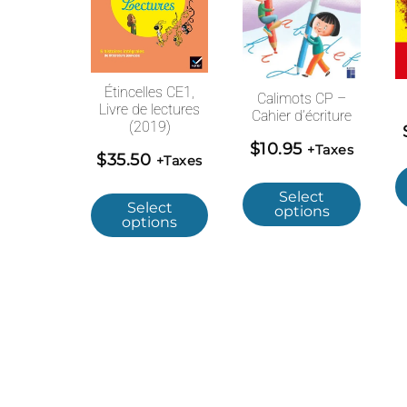
Étincelles CE1,
Calimots CP –
Livre de lectures
Cahier d’écriture
(2019)
$
10.95
+Taxes
$
35.50
+Taxes
Select
Select
options
options
© 2026 Boutique Scolaire Lycee