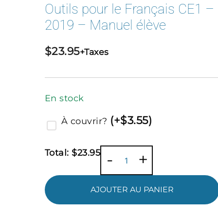
Outils pour le Français CE1 –
2019 – Manuel élève
$
23.95
+Taxes
En stock
(
+$
3.55
)
À couvrir?
Total:
$
23.95
quantité
-
+
de
Outils
AJOUTER AU PANIER
pour
le