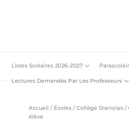
Skip
to
content
Listes Scolaires 2026-2027
Parascolai
Lectures Demandés Par Les Professeurs
Accueil
/
Écoles
/
Collège Stanislas
/ 
élève