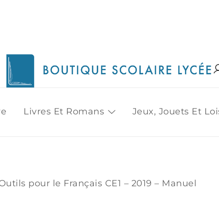
1515 Van Horne, Outremont (514) 272-3333
Boutique Scolaire Lycee
re
Livres Et Romans
Jeux, Jouets Et Loi
Outils pour le Français CE1 – 2019 – Manuel