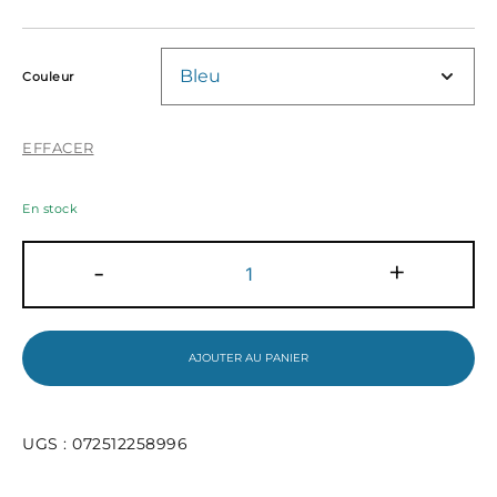
Couleur
EFFACER
En stock
quantité
-
+
de
Pentel
-
Stylo
à
AJOUTER AU PANIER
bille
stylus
UGS :
072512258996