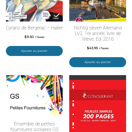
Cyrano de Bergerac – Hatier
Richtig clever! Allemand
LV2, 1re année, livre de
$
9.50
+Taxes
l’élève, Éd. 2016
$
43.95
+Taxes
Ajouter au panier
Ajouter au panier
Ensemble de petites
fournitures scolaires GS