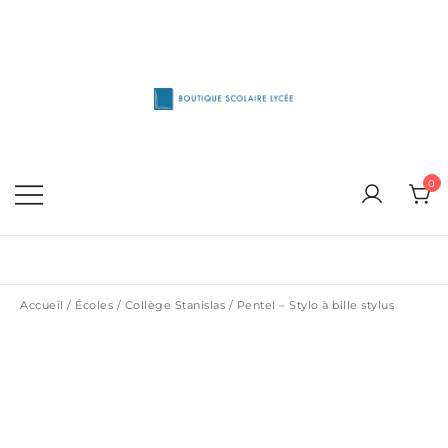
Skip
to
content
1515 Van Horne, Outremont (514) 272-3333
Boutique Scolaire Lycee
0
Accueil
/
Écoles
/
Collège Stanislas
/ Pentel – Stylo à bille stylus