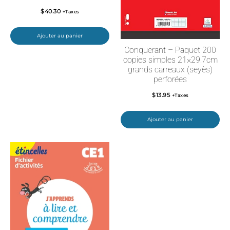
$
40.30
+Taxes
Ajouter au panier
Conquerant – Paquet 200
copies simples 21×29.7cm
grands carreaux (seyès)
perforées
$
13.95
+Taxes
Ajouter au panier