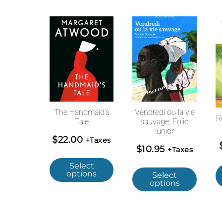
The Handmaid’s
Vendredi ou la vie
R
Tale
sauvage, Folio
junior
$
22.00
+Taxes
$
10.95
+Taxes
Select
options
Select
options