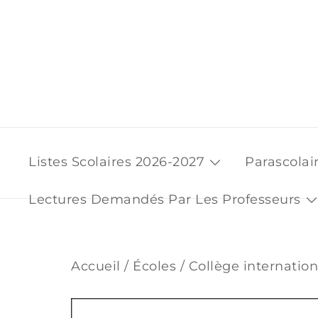
Skip
to
content
Listes Scolaires 2026-2027
Parascolai
Lectures Demandés Par Les Professeurs
Accueil
/
Écoles
/
Collège internatio