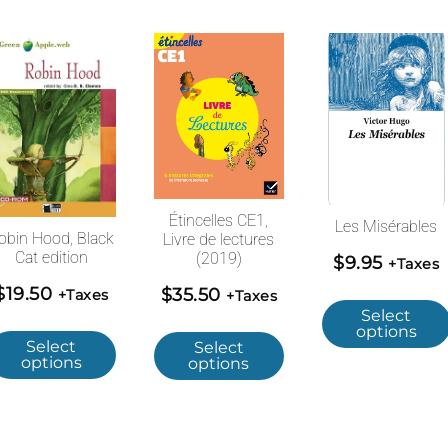
Étincelles CE1,
Les Misérables
obin Hood, Black
Livre de lectures
Cat edition
(2019)
$
9.95
+Taxes
$
19.50
$
35.50
+Taxes
+Taxes
Select
options
Select
Select
options
options