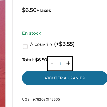
$
6.50
+Taxes
En stock
(
+$
3.55
)
À couvrir?
Total:
$
6.50
quantité
-
+
de
Phèdre
AJOUTER AU PANIER
-
Flammarion
UGS :
9782080145505