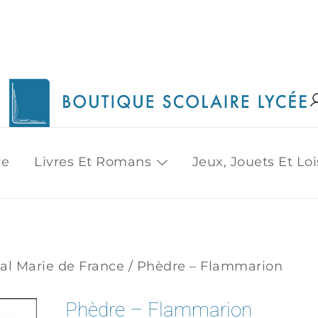
1515 Van Horne, Outremont (514) 272-3333
Boutique Scolaire Lycee
re
Livres Et Romans
Jeux, Jouets Et Loi
nal Marie de France
/ Phèdre – Flammarion
Phèdre – Flammarion