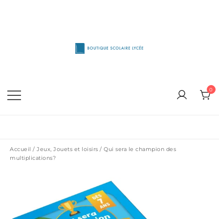
Skip
to
content
1515 Van Horne, Outremont (514) 272-3333
Boutique Scolaire Lycee
0
Accueil
/
Jeux, Jouets et loisirs
/ Qui sera le champion des
multiplications?