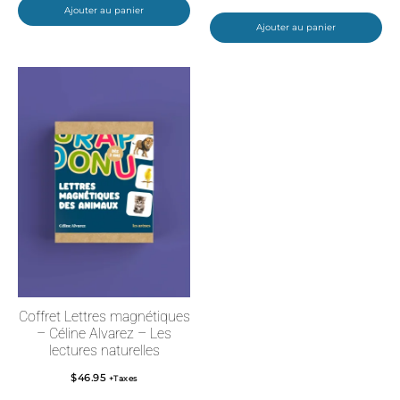
Ajouter au panier
Ajouter au panier
Coffret Lettres magnétiques
– Céline Alvarez – Les
lectures naturelles
$
46.95
+Taxes