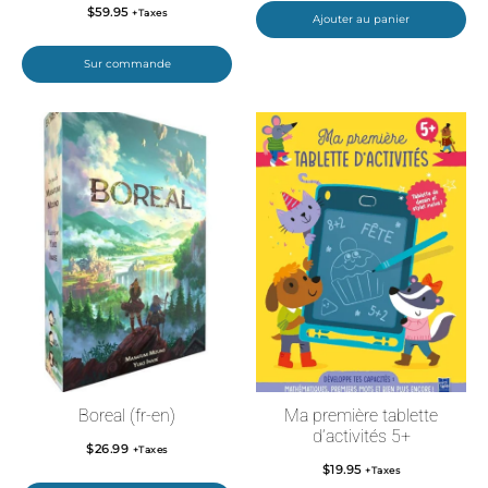
$
59.95
+Taxes
Ajouter au panier
Sur commande
Boreal (fr-en)
Ma première tablette
d’activités 5+
$
26.99
+Taxes
$
19.95
+Taxes