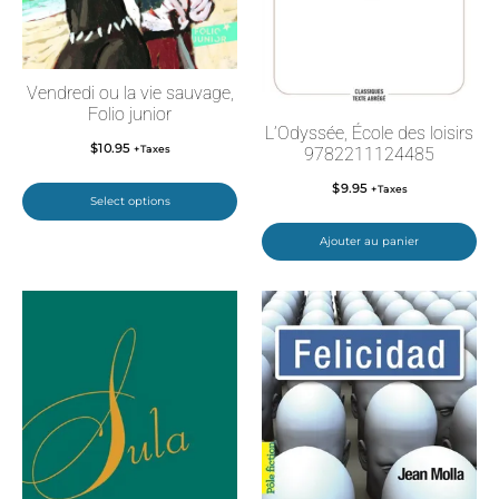
Vendredi ou la vie sauvage,
Folio junior
L’Odyssée, École des loisirs
$
10.95
+Taxes
9782211124485
$
9.95
+Taxes
Select options
Ajouter au panier