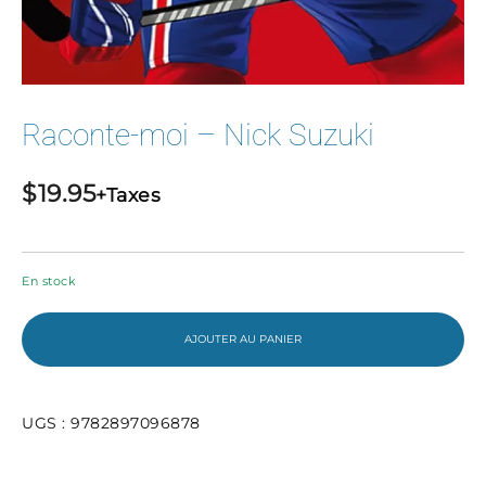
Raconte-moi – Nick Suzuki
$
19.95
+Taxes
En stock
AJOUTER AU PANIER
UGS :
9782897096878