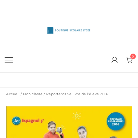
Skip
to
content
1515 Van Horne, Outremont (514) 272-3333
Boutique Scolaire Lycee
0
Accueil
/
Non classé
/ Reporteros 5e livre de l’élève 2016