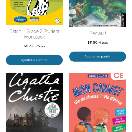
Catch – Grade 2 Student
Beowulf
Workbook
$
11.50
+Taxes
$
16.95
+Taxes
Ajouter au panier
Ajouter au panier