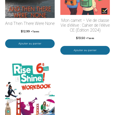
Mon carnet – Vie de classe
And Then There Were None
Vie d’élève : Cahier de l’élève
CE (Édition 2024)
$
12.99
+Taxes
$
13.50
+Taxes
Ajouter au panier
Ajouter au panier