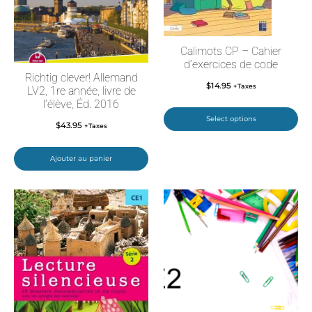
Calimots CP – Cahier
d’exercices de code
Richtig clever! Allemand
$
14.95
+Taxes
LV2, 1re année, livre de
l’élève, Éd. 2016
Select options
$
43.95
+Taxes
Ajouter au panier