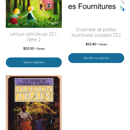
Ensemble de petites
Lecture silencieuse CE1,
fournitures scolaires CE2
Série 2
$
52.80
+Taxes
$
20.50
+Taxes
Ajouter au panier
Select options