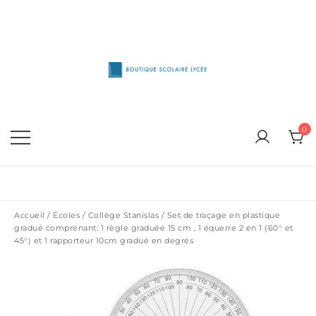
Skip
to
content
1515 Van Horne, Outremont (514) 272-3333
Boutique Scolaire Lycee
0
Accueil
/
Écoles
/
Collège Stanislas
/ Set de traçage en plastique
gradué comprenant: 1 règle graduée 15 cm , 1 équerre 2 en 1 (60° et
45°) et 1 rapporteur 10cm gradué en degrés