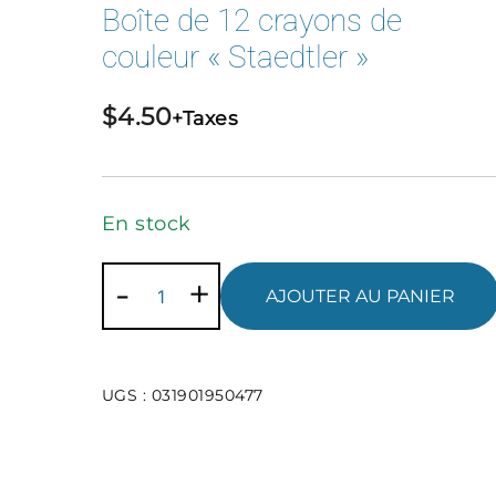
Boîte de 12 crayons de
couleur « Staedtler »
$
4.50
+Taxes
En stock
quantité
-
+
AJOUTER AU PANIER
de
Boîte
de
UGS :
031901950477
12
crayons
de