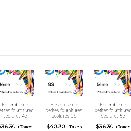
couleur
"Staedtler"
Ensemble de
Ensemble de
Ensemble de
etites fournitures
petites fournitures
petites fourniture
scolaires 4e
scolaires GS
scolaires 5e
$
36.30
$
40.30
$
36.30
+Taxes
+Taxes
+Taxes