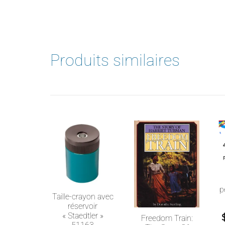
Produits similaires
p
Taille-crayon avec
réservoir
« Staedtler »
Freedom Train: