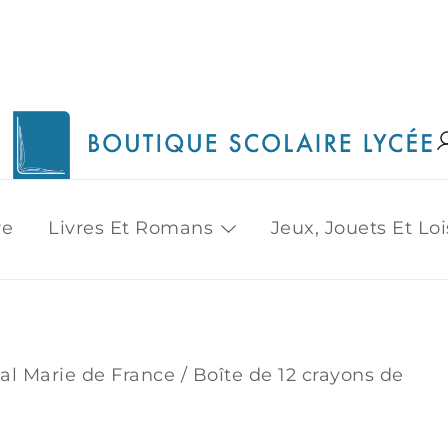
1515 Van Horne, Outremont (514) 272-3333
Boutique Scolaire Lycee
re
Livres Et Romans
Jeux, Jouets Et Loi
nal Marie de France
/ Boîte de 12 crayons de