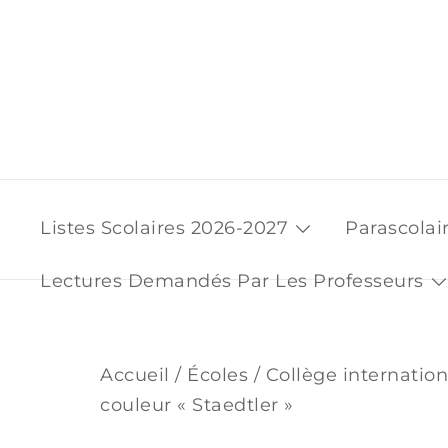
Skip
to
content
Listes Scolaires 2026-2027
Parascolai
Lectures Demandés Par Les Professeurs
Accueil
/
Écoles
/
Collège internatio
couleur « Staedtler »