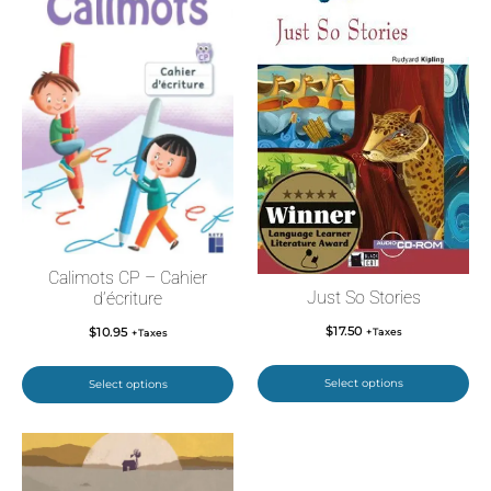
Calimots CP – Cahier
Just So Stories
d’écriture
$
17.50
$
10.95
+Taxes
+Taxes
Select options
Select options