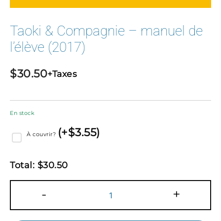
Taoki & Compagnie – manuel de
l’élève (2017)
$
30.50
+Taxes
En stock
(
+$
3.55
)
À couvrir?
Total:
$
30.50
quantité
-
+
de
Taoki
&
Compagnie