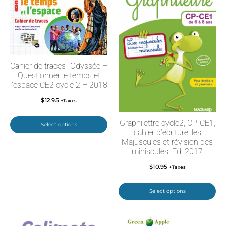
Cahier de traces -Odyssée –
Questionner le temps et
l’espace CE2 cycle 2 – 2018
$
12.95
+Taxes
Graphilettre cycle2, CP-CE1,
Select options
cahier d’écriture: les
Majuscules et révision des
miniscules, Ed. 2017
$
10.95
+Taxes
Select options