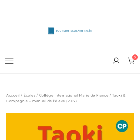
Skip
to
content
1515 Van Horne, Outremont (514) 272-3333
Boutique Scolaire Lycee
0
Accueil
/
Écoles
/
Collège international Marie de France
/ Taoki &
Compagnie – manuel de l’élève (2017)