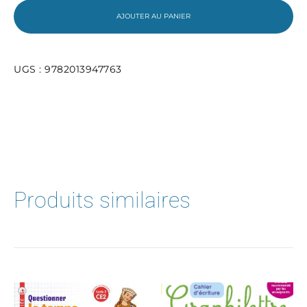
-
AJOUTER AU PANIER
manuel
de
l'élève
(2017)
UGS :
9782013947763
Produits similaires