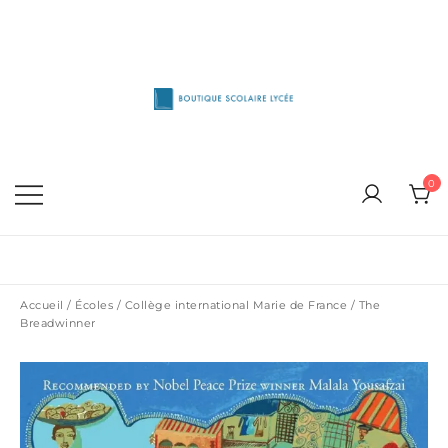
Skip
to
content
1515 Van Horne, Outremont (514) 272-3333
Boutique Scolaire Lycee
0
Accueil
/
Écoles
/
Collège international Marie de France
/ The
Breadwinner