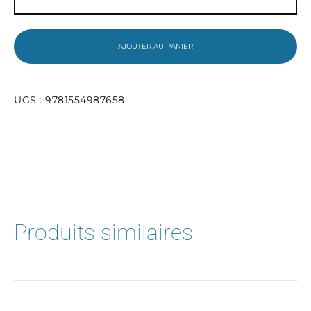
The
Breadwinner
AJOUTER AU PANIER
UGS :
9781554987658
Produits similaires