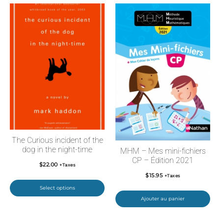
The Curious incident of the
dog in the night-time
MHM – Mes mini-fichiers
CP – Édition 2021
$
22.00
+Taxes
$
15.95
+Taxes
Select options
Ajouter au panier