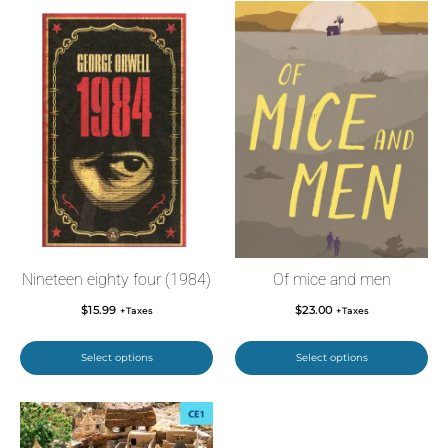
Nineteen eighty four (1984)
Of mice and men
$
15.99
$
23.00
+Taxes
+Taxes
Select options
Select options