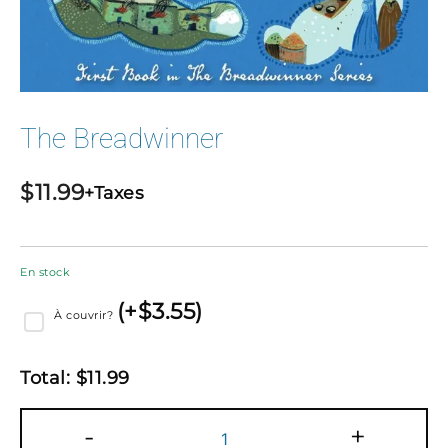
The Breadwinner
$
11.99
+Taxes
En stock
(
+$
3.55
)
À couvrir?
Total:
$
11.99
quantité
-
+
de