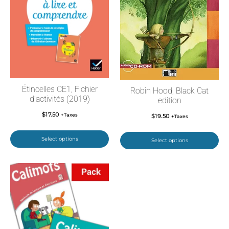
Étincelles CE1, Fichier
Robin Hood, Black Cat
d’activités (2019)
edition
$
17.50
+Taxes
$
19.50
+Taxes
Select options
Select options