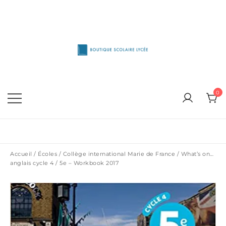
Skip
to
content
1515 Van Horne, Outremont (514) 272-3333
Boutique Scolaire Lycee
0
Accueil
/
Écoles
/
Collège international Marie de France
/ What’s on…
anglais cycle 4 / 5e – Workbook 2017