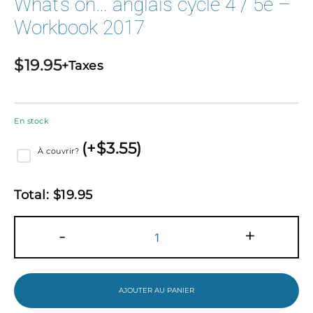
What’s on… anglais cycle 4 / 5e –
Workbook 2017
$
19.95
+Taxes
En stock
(
+$
3.55
)
À couvrir?
Total:
$
19.95
quantité
-
+
de
What's
on...
anglais
cycle
AJOUTER AU PANIER
4
/