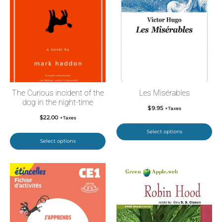
The Curious incident of the
Les Misérables
dog in the night-time
$
9.95
+Taxes
$
22.00
+Taxes
Select options
Select options