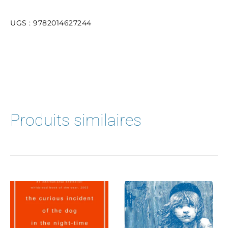
5e
-
UGS :
9782014627244
Workbook
2017
Produits similaires