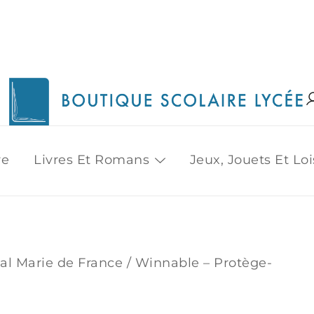
1515 Van Horne, Outremont (514) 272-3333
Boutique Scolaire Lycee
re
Livres Et Romans
Jeux, Jouets Et Loi
nal Marie de France
/ Winnable – Protège-