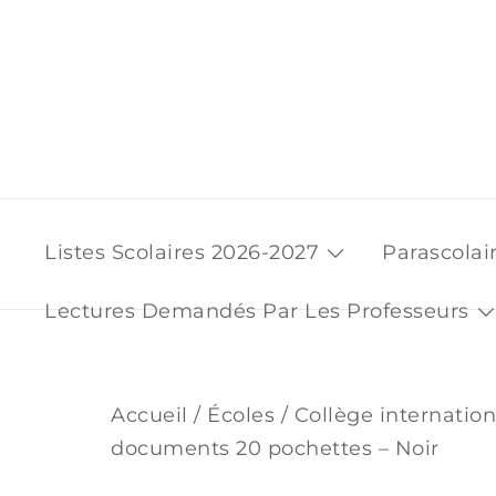
Skip
to
content
Listes Scolaires 2026-2027
Parascolai
Lectures Demandés Par Les Professeurs
Accueil
/
Écoles
/
Collège internatio
documents 20 pochettes – Noir