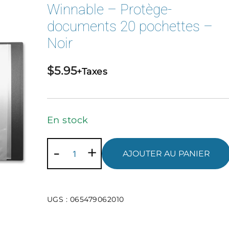
Winnable – Protège-
documents 20 pochettes –
Noir
$
5.95
+Taxes
En stock
quantité
-
+
AJOUTER AU PANIER
de
Winnable
-
UGS :
065479062010
Protège-
documents