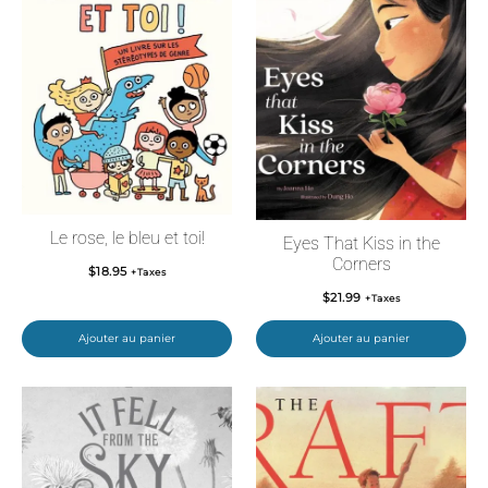
Le rose, le bleu et toi!
Eyes That Kiss in the
Corners
$
18.95
+Taxes
$
21.99
+Taxes
Ajouter au panier
Ajouter au panier