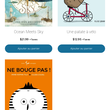
Ocean Meets Sky
Une patate à vélo
$
21.99
$
12.95
+Taxes
+Taxes
Ajouter au panier
Ajouter au panier