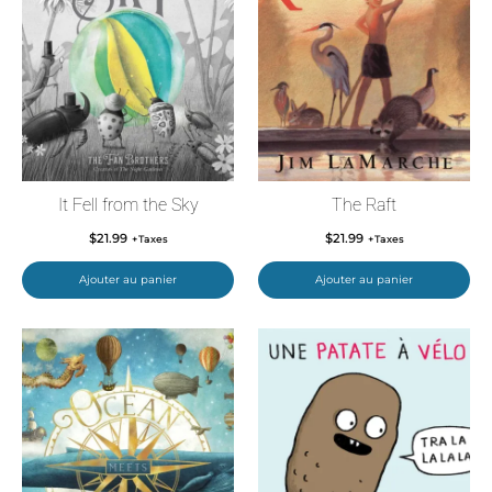
It Fell from the Sky
The Raft
$
21.99
$
21.99
+Taxes
+Taxes
Ajouter au panier
Ajouter au panier