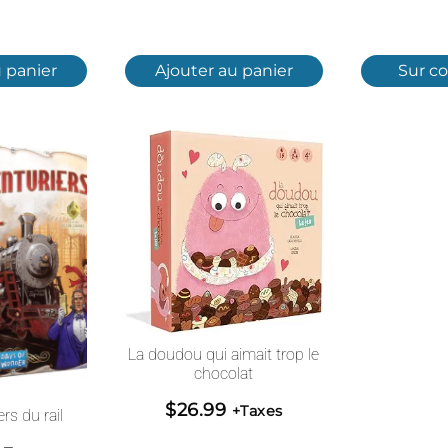
 panier
Ajouter au panier
Sur 
La doudou qui aimait trop le
chocolat
$
26.99
+Taxes
rs du rail