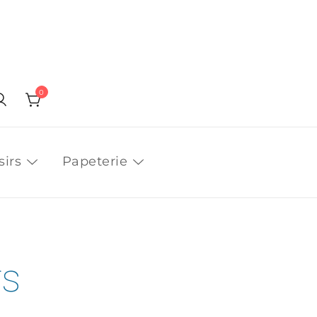
0
sirs
Papeterie
rs