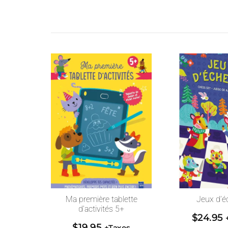
Ma première tablette
Jeux d’é
d’activités 5+
$
24.95
$
19.95
+Taxes