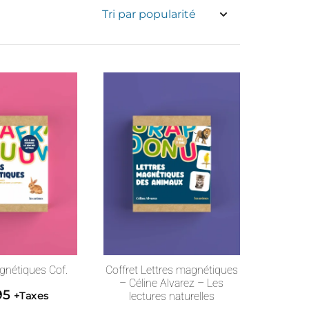
gnétiques Cof.
Coffret Lettres magnétiques
– Céline Alvarez – Les
95
+Taxes
lectures naturelles