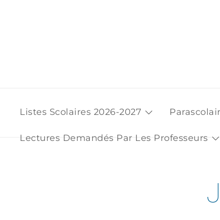
Skip
to
content
Listes Scolaires 2026-2027
Parascolai
Lectures Demandés Par Les Professeurs
J