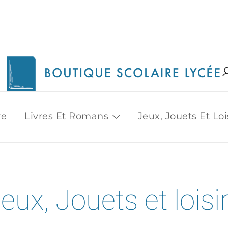
1515 Van Horne, Outremont (514) 272-3333
Boutique Scolaire Lycee
re
Livres Et Romans
Jeux, Jouets Et Loi
eux, Jouets et loisi