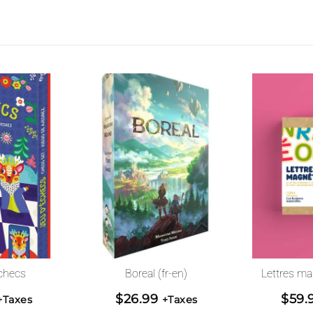
checs
Boreal (fr-en)
Lettres ma
$
26.99
$
59.
+Taxes
+Taxes