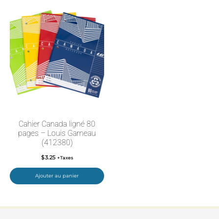
Cahier Canada ligné 80
pages – Louis Garneau
(412380)
$
3.25
+Taxes
Ajouter au panier