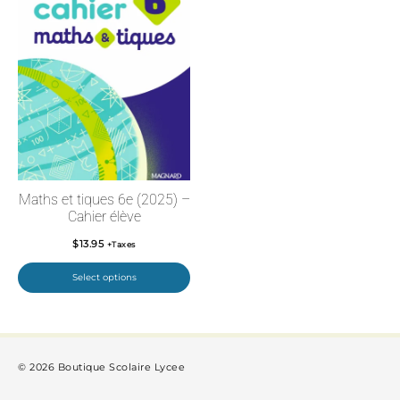
Maths et tiques 6e (2025) –
Cahier élève
$
13.95
+Taxes
Select options
© 2026 Boutique Scolaire Lycee