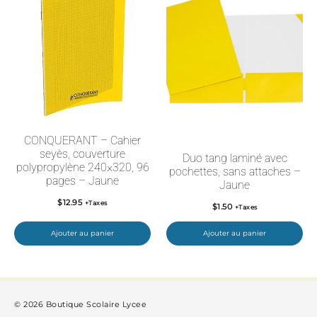
CONQUERANT – Cahier
seyès, couverture
Duo tang laminé avec
polypropylène 240×320, 96
pochettes, sans attaches –
pages – Jaune
Jaune
$
12.95
+Taxes
$
1.50
+Taxes
Ajouter au panier
Ajouter au panier
© 2026 Boutique Scolaire Lycee