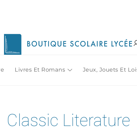
1515 Van Horne, Outremont (514) 272-3333
Boutique Scolaire Lycee
re
Livres Et Romans
Jeux, Jouets Et Loi
Classic Literature