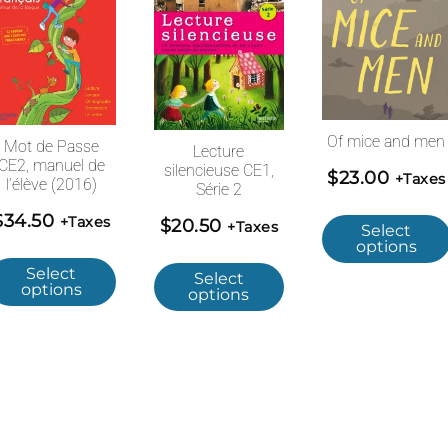
Of mice and men
Mot de Passe
Lecture
CE2, manuel de
silencieuse CE1,
$
23.00
+Taxes
l’élève (2016)
Série 2
$
34.50
+Taxes
$
20.50
+Taxes
Select
options
Select
Select
options
options