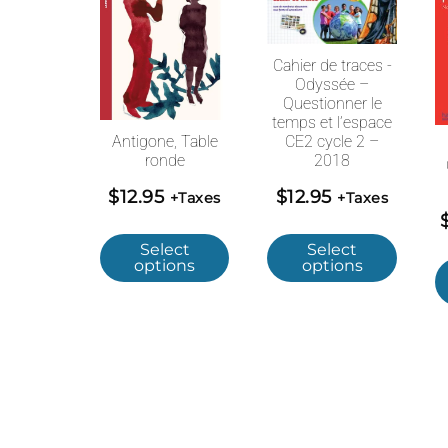
Cahier de traces -
Odyssée –
Questionner le
temps et l’espace
Antigone, Table
CE2 cycle 2 –
ronde
2018
$
12.95
$
12.95
+Taxes
+Taxes
Select
Select
options
options