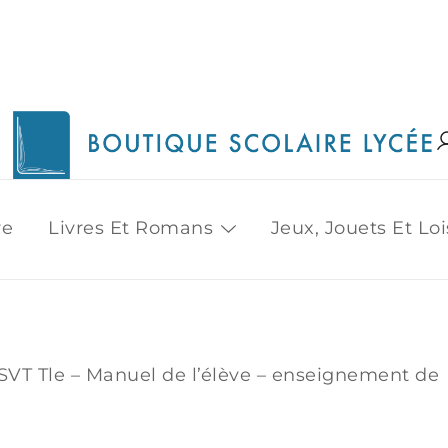
1515 Van Horne, Outremont (514) 272-3333
Boutique Scolaire Lycee
re
Livres Et Romans
Jeux, Jouets Et Loi
SVT Tle – Manuel de l’élève – enseignement de