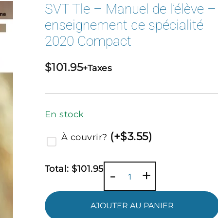
SVT Tle – Manuel de l’élève –
enseignement de spécialité
2020 Compact
$
101.95
+Taxes
En stock
(
+$
3.55
)
À couvrir?
Total:
$
101.95
quantité
-
+
de
SVT
AJOUTER AU PANIER
Tle