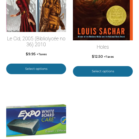
Le Cid, 2005 (Bibliolycée no
36) 2010
Holes
$
9.95
+Taxes
$
12.50
+Taxes
Select options
Select options