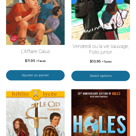
Vendredi ou la vie sauvage,
L’Affaire Caïus
Folio junior
$
11.95
$
10.95
+Taxes
+Taxes
Ajouter au panier
Select options