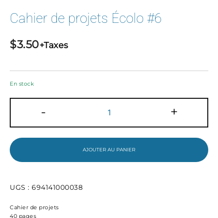
Cahier de projets Écolo #6
$
3.50
+Taxes
En stock
quantité
-
+
de
Cahier
de
projets
Écolo
AJOUTER AU PANIER
#6
UGS :
694141000038
Cahier de projets
40 pages