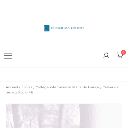
Skip
to
content
1515 Van Horne, Outremont (514) 272-3333
Boutique Scolaire Lycee
0
Accueil
/
Écoles
/
Collège international Marie de France
/ Cahier de
projets Écolo #6