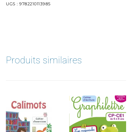
cycle
UGS :
9782210113985
4
-
A2-
B1:
(2020)
-
Workbook
Produits similaires