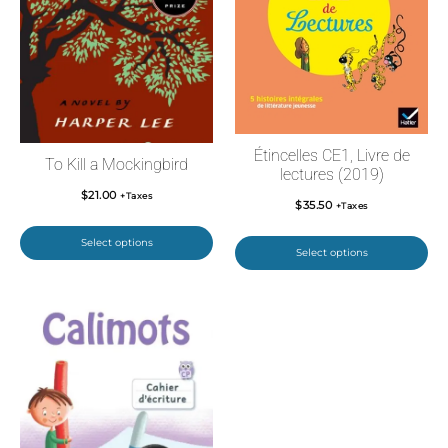
Étincelles CE1, Livre de
To Kill a Mockingbird
lectures (2019)
$
21.00
+Taxes
$
35.50
+Taxes
Select options
Select options