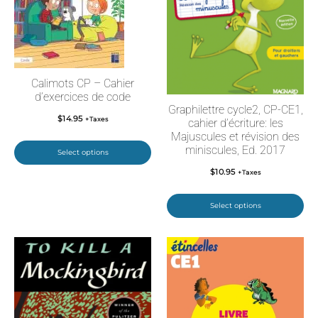
Calimots CP – Cahier
d’exercices de code
Graphilettre cycle2, CP-CE1,
$
14.95
+Taxes
cahier d’écriture: les
Majuscules et révision des
miniscules, Ed. 2017
Select options
$
10.95
+Taxes
Select options