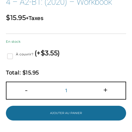
4 – A2-B1: (2020) – Workbook
$
15.95
+Taxes
En stock
(
+$
3.55
)
À couvrir?
Total:
$
15.95
quantité
-
+
de
I
Bet
You
Can!
AJOUTER AU PANIER
Anglais
3e
-