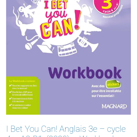
I Bet You Can! Anglais 3e – cycle