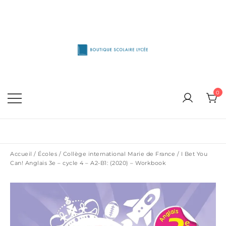
Skip
to
content
1515 Van Horne, Outremont (514) 272-3333
Boutique Scolaire Lycee
0
Accueil
/
Écoles
/
Collège international Marie de France
/ I Bet You
Can! Anglais 3e – cycle 4 – A2-B1: (2020) – Workbook