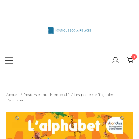
Skip
to
content
1515 Van Horne, Outremont (514) 272-3333
Boutique Scolaire Lycee
0
Accueil
/
Posters et outils éducatifs
/ Les posters effaçables –
L’alphabet