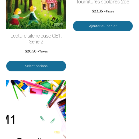
fournitures scolaires 2de
$
23.35
+Taxes
Ajouter au panier
Lecture silencieuse CE1,
Série 2
$
20.50
+Taxes
Select options