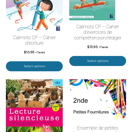
Calimots CP – Cahier
d’exercices de
Calimots CP – Cahier
compréhension/rédiger
d’écriture
$
13.95
+Taxes
$
10.95
+Taxes
Select options
Select options
Ensemble de petites