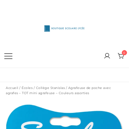
Skip
to
content
1515 Van Horne, Outremont (514) 272-3333
Boutique Scolaire Lycee
0
Accueil
/
Écoles
/
Collège Stanislas
/ Agrafeuse de poche avec
agrafes – TOT mini agrafeuse – Couleurs assorties