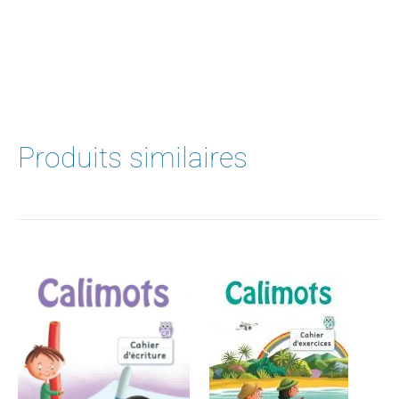
-
Couleurs
assorties
Produits similaires