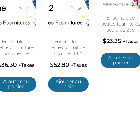
Ensemble de
petites fourniture
scolaires 2de
$
23.35
Ensemble de
Ensemble de
+Taxes
etites fournitures
petites fournitures
scolaires 6e
scolaires CE2
Ajouter au
panier
$
36.30
$
52.80
+Taxes
+Taxes
Ajouter au
Ajouter au
panier
panier