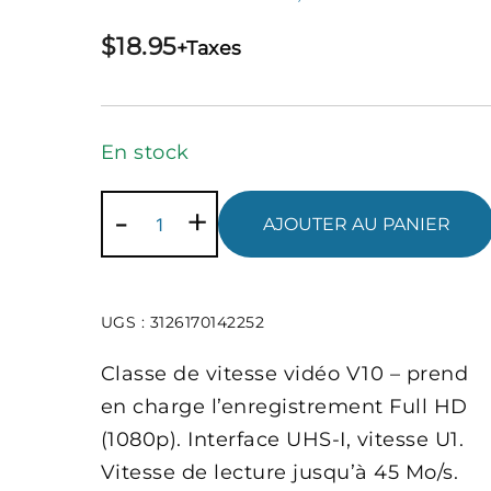
$
18.95
+Taxes
En stock
quantité
-
+
AJOUTER AU PANIER
de
Carte
SD
UGS :
3126170142252
16Go,
classe
Classe de vitesse vidéo V10 – prend
10
en charge l’enregistrement Full HD
(1080p). Interface UHS-I, vitesse U1.
Vitesse de lecture jusqu’à 45 Mo/s.