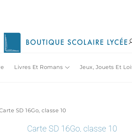
1515 Van Horne, Outremont (514) 272-3333
Boutique Scolaire Lycee
re
Livres Et Romans
Jeux, Jouets Et Loi
Carte SD 16Go, classe 10
Carte SD 16Go, classe 10