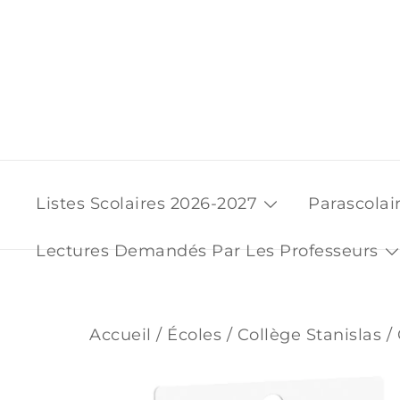
Skip
to
content
Listes Scolaires 2026-2027
Parascolai
Lectures Demandés Par Les Professeurs
Accueil
/
Écoles
/
Collège Stanislas
/ 