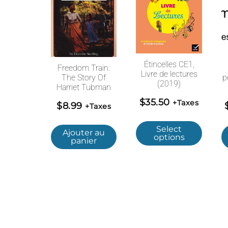
Étincelles CE1,
Freedom Train:
Livre de lectures
The Story Of
p
(2019)
Harriet Tubman
$
35.50
+Taxes
$
8.99
+Taxes
Select
Ajouter au
options
panier
© 2026 Boutique Scolaire Lycee