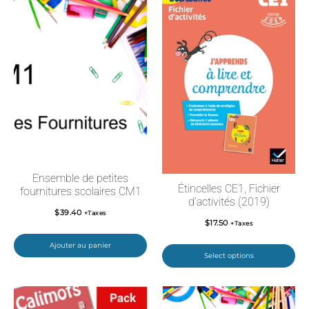
Ensemble de petites
Étincelles CE1, Fichier
fournitures scolaires CM1
d’activités (2019)
$
39.40
+Taxes
$
17.50
+Taxes
Ajouter au panier
Select options