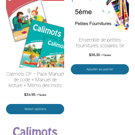
Ensemble de petites
fournitures scolaires 5e
$
36.30
+Taxes
Ajouter au panier
Calimots CP – Pack Manuel
de code + Manuel de
lecture + Mémo des mots
$
34.95
+Taxes
Select options