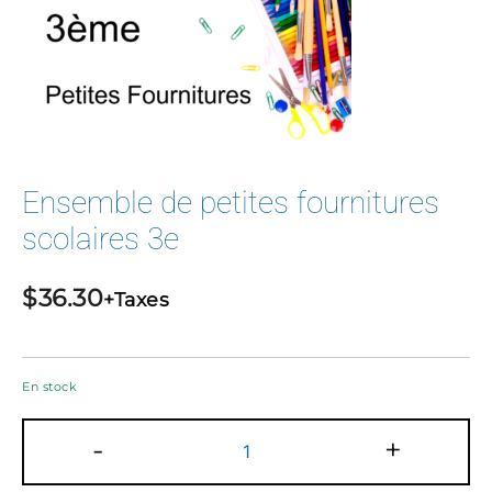
Ensemble de petites fournitures
scolaires 3e
$
36.30
+Taxes
En stock
quantité
-
+
de
Ensemble
de