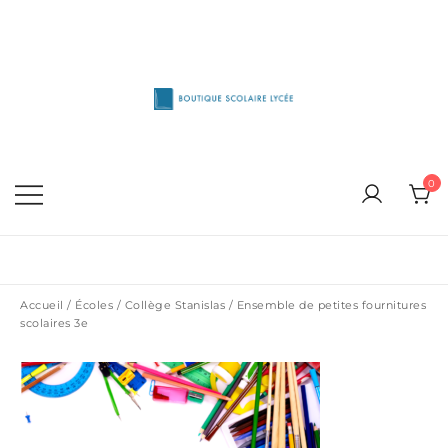
Skip
to
content
1515 Van Horne, Outremont (514) 272-3333
Boutique Scolaire Lycee
0
Accueil
/
Écoles
/
Collège Stanislas
/ Ensemble de petites fournitures
scolaires 3e