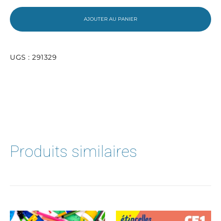
petites
fournitures
AJOUTER AU PANIER
scolaires
3e
UGS :
291329
Produits similaires